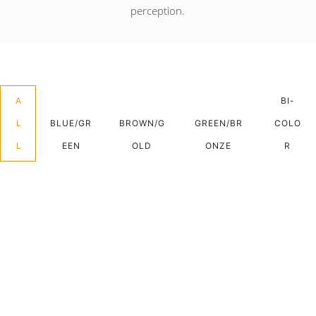
perception.
A
BI-
L
BLUE/GR
BROWN/G
GREEN/BR
COLO
L
EEN
OLD
ONZE
R